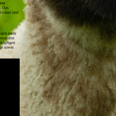
mit
n. Das
 Gräser und
iegen mehr
peraturen
zköpfigen
ge sowie