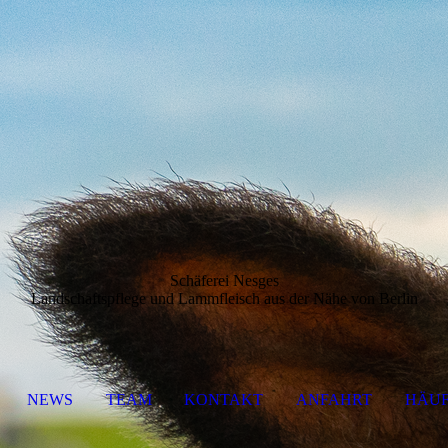
Schäferei Nesges
Landschaftspflege und Lammfleisch aus der Nähe von Berlin
NEWS
TEAM
KONTAKT
ANFAHRT
HÄUF