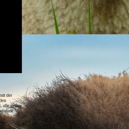
mit der
 den
, alle genug
ütehunde