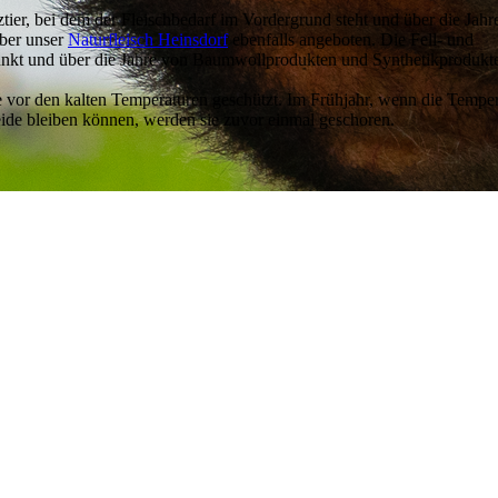
tztier, bei dem der Fleischbedarf im Vordergrund steht und über die Jahr
über unser
Naturfleisch Heinsdorf
ebenfalls angeboten. Die Fell- und
Punkt und über die Jahre von Baumwollprodukten und Synthetikprodukt
e vor den kalten Temperaturen geschützt. Im Frühjahr, wenn die Tempe
eide bleiben können, werden sie zuvor einmal geschoren.
ZERKLÄRUNG
ALLGEMEINE GESCHÄFTSBEDIN