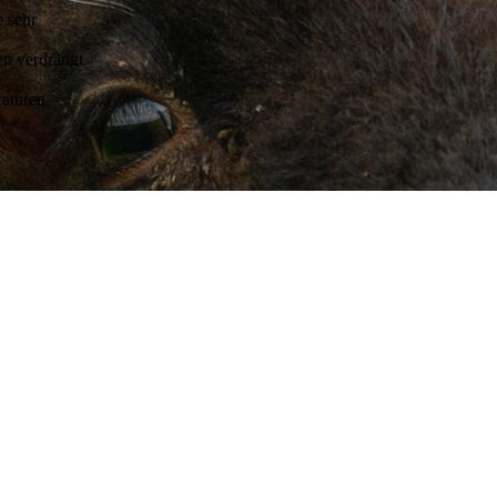
e sehr
en verdrängt
raturen
GUNGEN
WIDERRUFSRECHT