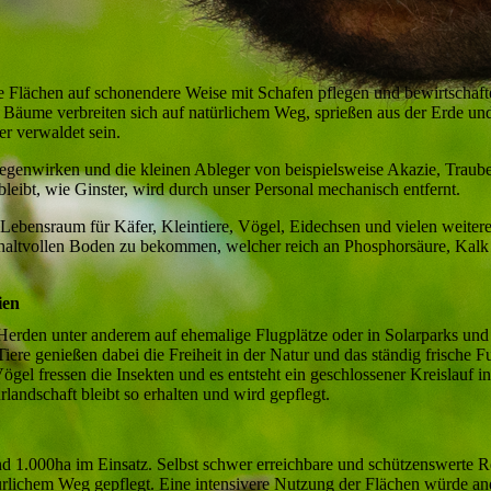
e Flächen auf schonendere Weise mit Schafen pflegen und bewirtschaft
 Bäume verbreiten sich auf natürlichem Weg, sprießen aus der Erde u
er verwaldet sein.
genwirken und die kleinen Ableger von beispielsweise Akazie, Traube
leibt, wie Ginster, wird durch unser Personal mechanisch entfernt.
r Lebensraum für Käfer, Kleintiere, Vögel, Eidechsen und vielen weiter
gehaltvollen Boden zu bekommen, welcher reich an Phosphorsäure, Kalk
ien
Herden unter anderem auf ehemalige Flugplätze oder in Solarparks und 
ere genießen dabei die Freiheit in der Natur und das ständig frische Fu
gel fressen die Insekten und es entsteht ein geschlossener Kreislauf i
landschaft bleibt so erhalten und wird gepflegt.
nd 1.000ha im Einsatz. Selbst schwer erreichbare und schützenswerte 
rlichem Weg gepflegt. Eine intensivere Nutzung der Flächen würde an