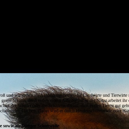
roß und wir stehen als Ausbildungsbetrieb für Landwirte und Tierwirte 
gerne bei uns, denn neben einem Arbeitsplatz in der Natur arbeitet ihr
tet der Schäfer oder die Schäferin darauf, dass es den Tieren gut geht
rtschaftenden Flächen. Dabei wird er durch Herdenschutzhunde oder H
le sowie als Dünger Schurwolle