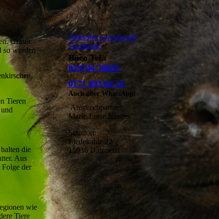
Aktuelles von uns auf
en. Gräser
Facebook!
nd so würden
Büro Tel.:
033744 70692
nkirschen,
0171 493 64 14
Auch über WhatsApp!
en Tieren
Ansprechpartner:
 und
Marie-Luise Nesges
Standort:
Liedekahle 22
halten die
15936 Dahmetal
tter. Aus
n Folge der
Regionen wie
dere Tiere