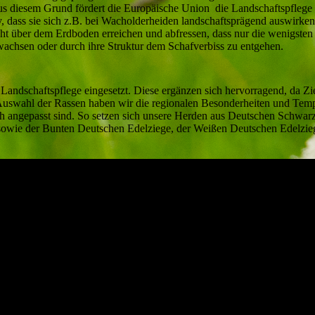
s diesem Grund fördert die Europäische Union die Landschaftspflege 
iv, dass sie sich z.B. bei Wacholderheiden landschaftsprägend auswirke
ht über dem Erdboden erreichen und abfressen, dass nur die wenigsten
wachsen oder durch ihre Struktur dem Schafverbiss zu entgehen.
Landschaftspflege eingesetzt. Diese ergänzen sich hervorragend, da Z
 Auswahl der Rassen haben wir die regionalen Besonderheiten und Tem
sch angepasst sind. So setzen sich unsere Herden aus Deutschen Schwar
sowie der Bunten Deutschen Edelziege, der Weißen Deutschen Edelzie