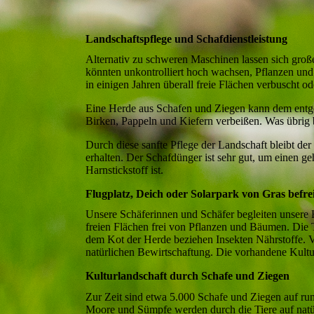
Landschaftspflege und Schafdienstleistung
Alternativ zu schweren Maschinen lassen sich groß
könnten unkontrolliert hoch wachsen, Pflanzen und
in einigen Jahren überall freie Flächen verbuscht od
Eine Herde aus Schafen und Ziegen kann dem entge
Birken, Pappeln und Kiefern verbeißen. Was übrig b
Durch diese sanfte Pflege der Landschaft bleibt de
erhalten. Der Schafdünger ist sehr gut, um einen 
Harnstickstoff ist.
Flugplatz, Deich oder Solarpark von Gras befre
Unsere Schäferinnen und Schäfer begleiten unsere 
freien Flächen frei von Pflanzen und Bäumen. Die Ti
dem Kot der Herde beziehen Insekten Nährstoffe. Vö
natürlichen Bewirtschaftung. Die vorhandene Kultur
Kulturlandschaft durch Schafe und Ziegen
Zur Zeit sind etwa 5.000 Schafe und Ziegen auf ru
Moore und Sümpfe werden durch die Tiere auf natü