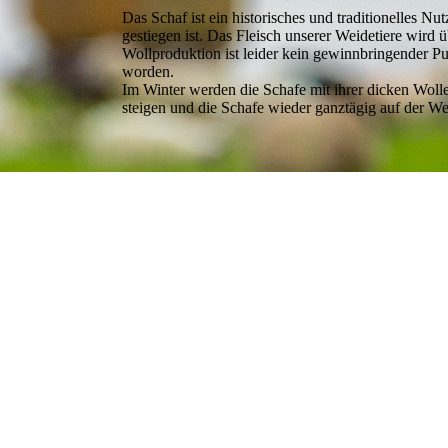
Das Schaf ist ein historisches und traditionelles Nu
gestiegen ist. Das Fleisch unserer Weidetiere wird 
Wollproduktion ist leider kein gewinnbringender 
worden.
Im Winter werden die Schafe mit ihrer dicken Woll
steigen und die Schafe wieder ganztägig auf der W
IMPRESSUM
DATENSCHUT