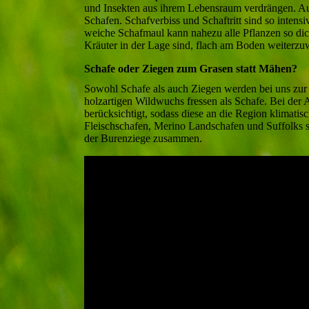
und Insekten aus ihrem Lebensraum verdrängen. Au
Schafen. Schafverbiss und Schaftritt sind so intens
weiche Schafmaul kann nahezu alle Pflanzen so dic
Kräuter in der Lage sind, flach am Boden weiterzu
Schafe oder Ziegen zum Grasen statt Mähen?
Sowohl Schafe als auch Ziegen werden bei uns zur 
holzartigen Wildwuchs fressen als Schafe. Bei der
berücksichtigt, sodass diese an die Region klimati
Fleischschafen, Merino Landschafen und Suffolks 
der Burenziege zusammen.