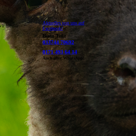
Aktuelles von uns auf
ir hierfür
Facebook!
Büro Tel.:
033744 70692
0171 493 64 14
Auch über WhatsApp!