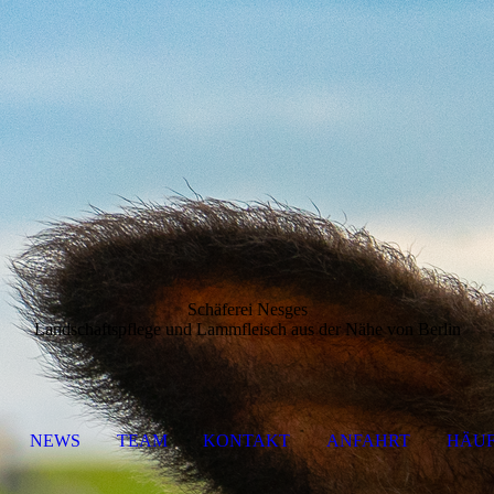
Schäferei Nesges
Landschaftspflege und Lammfleisch aus der Nähe von Berlin
NEWS
TEAM
KONTAKT
ANFAHRT
HÄUF