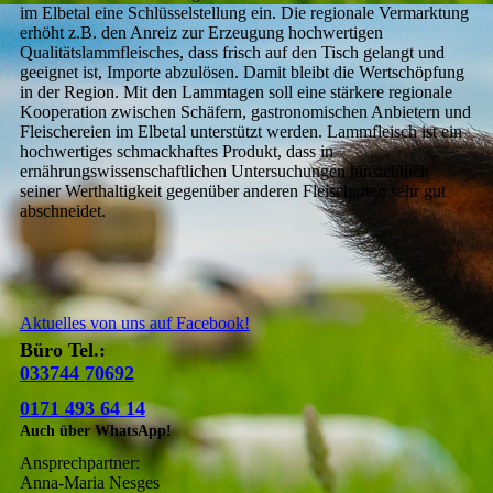
im Elbetal eine Schlüsselstellung ein. Die regionale Vermarktung
erhöht z.B. den Anreiz zur Erzeugung hochwertigen
Qualitätslammfleisches, dass frisch auf den Tisch gelangt und
geeignet ist, Importe abzulösen. Damit bleibt die Wertschöpfung
in der Region. Mit den Lammtagen soll eine stärkere regionale
Kooperation zwischen Schäfern, gastronomischen Anbietern und
Fleischereien im Elbetal unterstützt werden. Lammfleisch ist ein
hochwertiges schmackhaftes Produkt, dass in
ernährungswissenschaftlichen Untersuchungen hinsichtlich
seiner Werthaltigkeit gegenüber anderen Fleischarten sehr gut
abschneidet.
Aktuelles von uns auf Facebook!
Büro Tel.:
033744 70692
0171 493 64 14
Auch über WhatsApp!
Ansprechpartner:
Anna-Maria Nesges