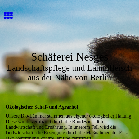
Schäferei Nesges
Landschaftspflege und Lammfleisch
aus der Nähe von Berlin
Ökologischer Schaf- und Agrarhof
Unsere Bio-Lämmer stammen aus eigener ökologischer Haltung.
Diese wurde zertifiziert durch die Bundesanstalt für
Landwirtschaft und Ernährung. In unserem Fall wird die
landwirtschaftliche Erzeugung durch die Maßnahmen der EU-
Öko-Verordnung kontrolliert und zertifiziert.