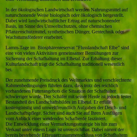
In der ökologischen Landwirtschaft werden Nahrungsmittel auf
naturschonende Weise biologisch oder ökologisch hergestellt.
Dabei wird landwirtschaftlicher Ertrag auf naturschonender
Basis, im Sinne des Umweltschutzes, ohne chemischen
Pflanzenschutzmittel, synthetischen Dünger, Gentechnik oder
Wachstumsförderer erarbeitet.
Lamm-Tage im Biosphärenreservat "Flusslandschaft Elbe" sind
eine von vielen Aktivitäten gemeinsamer Bemühungen zur
Sicherung der Schafhaltung im Elbetal. Zur Erhaltung dieser
Kulturlandschaft trägt die Schafhaltung traditionell wesentlich
bei.
Der zunehmende Preisdruck des Weltmarktes und verschlechterte
Rahmenbedingungen führten dazu, dass trotz des reichlich
vorhandenen Futterangebots die Situation der Schafhalter
schwieriger wurde. Der Schäfer mit seiner Herde ist jedoch fester
Bestandteil des Landschaftsbildes im Elbetal. Er erfüllt
kostengünstig und umweltfreundlich Aufgaben der Deich- und
Landschaftspflege. Sicher sind auch Sie auf Ihren Ausflügen
vom Anblick einer weidenden Schafherde fasziniert.
Die Entwicklung einer Vermarktungsstrategie bis hin zum
Verkauf unter einem Logo ist unverzichtbar. Dabei nimmt der
bereits bestehende Erzeugerzusammenschluss von Schafhaltern